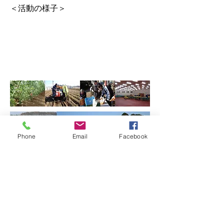
＜活動の様子＞
Phone
Email
Facebook
＜リンク＞ 株式会社テンアップファ
ーム
http://morita-shouten.co.jp/
代表的な活動
フィリピン国・パンパンガ州における
桑の葉茶案件化調査（2016年5月～9
月）