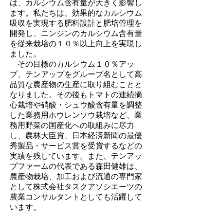
は、カルシウム含有量が大きく影響し
ます。私たちは、効果的なカルシウム
吸収を実現する肥料設計と肥培管理を
開発し、ニンジンのカルシウム含有量
を従来栽培の１０％以上向上を実現し
ました。
その目標のカルシウム１０％アッ
プ、テンアップをグループ名として高
品質な農産物の生産に取り組むことと
なりました。その後もトマトの連続摘
心栽培や硝酸・シュウ酸含有量を調整
した業務用ホウレンソウ栽培など、業
務用野菜の国産化への取組みに尽力
し、農林大臣賞、日本経済新聞の最優
秀製品・サービス賞を受賞するなどの
実績を残しています。また、テンアッ
プファームの代表である森田健雄は、
農産物栽培、加工および流通の専門家
として株式会社タスクアソシエーツの
農業コンサルタントとしても活躍して
います。