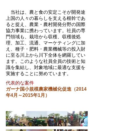
当社は、農と食の安定こそが開発途
上国の人々の暮らしを支える根幹であ
ると捉え、農業・農村開発分野の国際
協力事業に携わっています。社員の専
門領域も、栽培から収穫、収穫後処
理、加工、流通、マーケティングに加
え、種子・肥料・農業機械等の投入財
に至る川上から川下全体を網羅してい
ます。このような社員全員の技術と知
識を集結し、対象地域に最適な支援を
実施することに努めています。
代表的な案件
ガーナ国小規模農家機械化促進（2014
年4月～2015年1月）