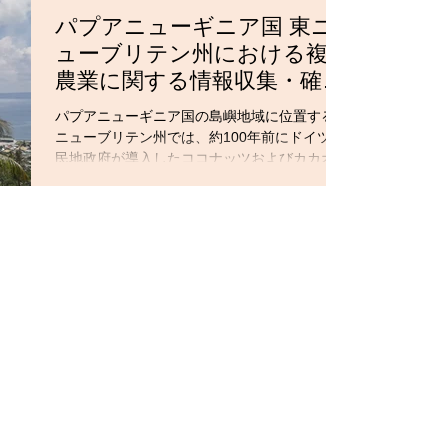
パプアニューギニア国 東ニ
ューブリテン州における複合
農業に関する情報収集・確認
調査（資源循環型農業）
パプアニューギニア国の島嶼地域に位置する東
ニューブリテン州では、約100年前にドイツ植
民地政府が導入したココナッツおよびカカオの
栽培が現在も盛んで、これらの生産が経済の中
心です。生産の担い手の多くは小規模農家です
が、国際市場での取引価格の変動、害虫被害に
よる減収が課題となっ...