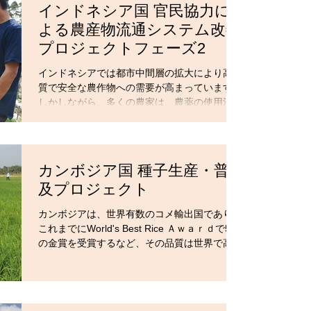
からの食料輸入に依存し...
インドネシア国 官民協力に
よる農産物流通システム改善
プロジェクトフェーズ2
インドネシアでは都市中間層の拡大により高品
質で安全な農作物への需要が高まっています。
しかしながら、多くの農家は、農薬の使用法な
どを十分に理解しないまま必要以上の散布を行
うなど、基本的な栽培技術の不足から高品質で
安全な野菜を生産することができません。加え
て、複雑な流通プロセス...
カンボジア国 種子生産・普
及プロジェクト
カンボジアは、世界有数のコメ輸出国であり、
これまでにWorld's Best Rice Ａｗａｒｄで5回
の金賞を受賞するなど、その品質は世界で高く
評価されています。しかしながら、高品質のコ
メを生産できる農家は限られています。コメの
生産性向上・付加価値向上には、優良種子の利
用...