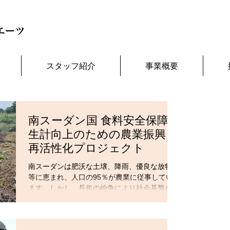
スタッフ紹介
事業概要
南スーダン国 食料安全保障・
生計向上のための農業振興・
再活性化プロジェクト
南スーダンは肥沃な土壌、降雨、優良な放牧地
等に恵まれ、人口の95％が農業に従事してい
ます。しかし、長年の紛争により社会基盤が破
壊され、多くの国内外避難民が発生するなど食
料不安が顕在化しています。そのため、多くの
土地は農業生産に活用されておらず、近隣諸国